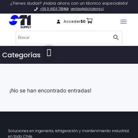
¿Tienes dudas? ¡Habla ahora con un técnico especialista!
+56 9 4424 7684
ventas@stichileing.cl
Acceder
$
0
Categorías
¡No se han encontrado entradas!
Soluciones en ingeniería, refrigeración y mantenimiento industrial
en todo Chile.