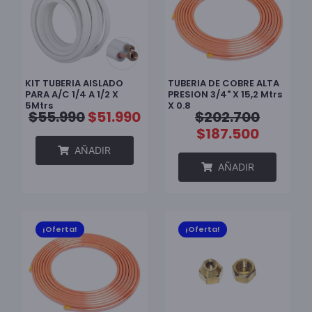
KIT TUBERIA AISLADO
TUBERIA DE COBRE ALTA
PARA A/C 1/4 A 1/2 X
PRESION 3/4" X 15,2 Mtrs
5Mtrs
X 0.8
$
55.990
$
51.990
$
202.700
$
187.500
AÑADIR
AÑADIR
¡Oferta!
¡Oferta!