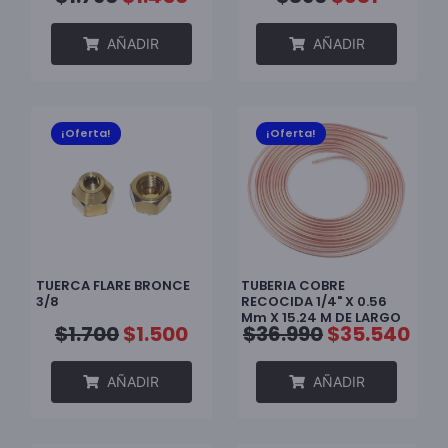
AÑADIR
AÑADIR
¡Oferta!
¡Oferta!
TUERCA FLARE BRONCE
TUBERIA COBRE
3/8
RECOCIDA 1/4" X 0.56
Mm X 15.24 M DE LARGO
$
1.700
$
1.500
$
36.990
$
35.540
AÑADIR
AÑADIR