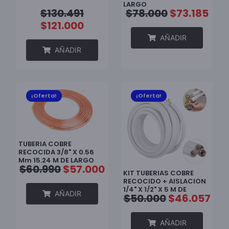
LARGO
$
130.491
$
78.000
$
73.185
$
121.000
AÑADIR
AÑADIR
¡Oferta!
¡Oferta!
TUBERIA COBRE
RECOCIDA 3/8" X 0.56
Mm 15.24 M DE LARGO
$
60.990
$
57.000
KIT TUBERIAS COBRE
RECOCIDO + AISLACION
1/4" X 1/2" X 5 M DE
AÑADIR
$
50.000
$
46.057
LARGO
AÑADIR