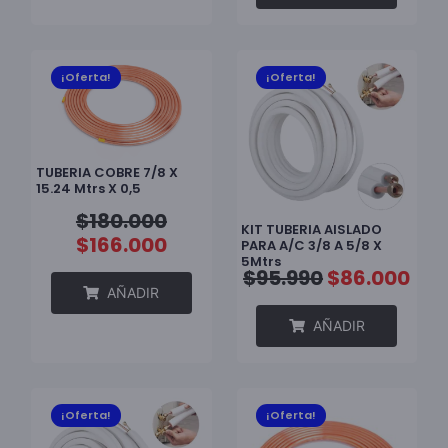
¡Oferta!
¡Oferta!
TUBERIA COBRE 7/8 X
15.24 Mtrs X 0,5
$
180.000
KIT TUBERIA AISLADO
$
166.000
PARA A/C 3/8 A 5/8 X
5Mtrs
$
95.990
$
86.000
AÑADIR
AÑADIR
¡Oferta!
¡Oferta!