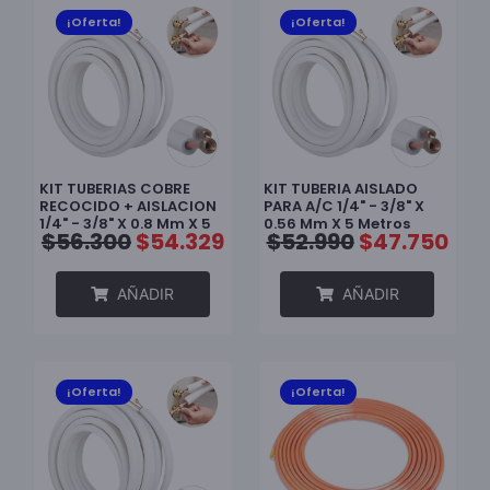
¡Oferta!
¡Oferta!
KIT TUBERIAS COBRE
KIT TUBERIA AISLADO
RECOCIDO + AISLACION
PARA A/C 1/4" - 3/8" X
1/4" - 3/8" X 0.8 Mm X 5
0.56 Mm X 5 Metros
$
56.300
$
54.329
$
52.990
$
47.750
M DE LARGO
AÑADIR
AÑADIR
¡Oferta!
¡Oferta!