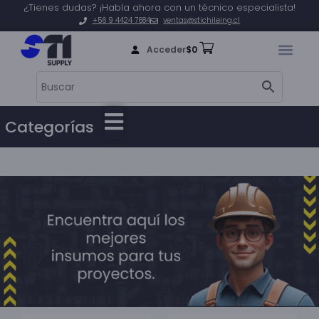
¿Tienes dudas? ¡Habla ahora con un técnico especialista!
+56 9 4424 7684
ventas@stichileing.cl
Acceder
$
0
Categorías