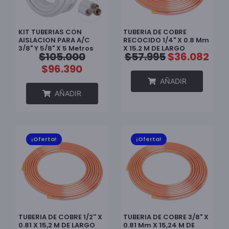
KIT TUBERIAS CON
TUBERIA DE COBRE
AISLACION PARA A/C
RECOCIDO 1/4" X 0.8 Mm
3/8" Y 5/8" X 5 Metros
X 15,2 M DE LARGO
$
105.000
$
57.995
$
36.082
ALTA PRESION
$
96.390
AÑADIR
AÑADIR
¡Oferta!
¡Oferta!
TUBERIA DE COBRE 1/2'' X
TUBERIA DE COBRE 3/8" X
0.81 X 15,2 M DE LARGO
0.81 Mm X 15,24 M DE