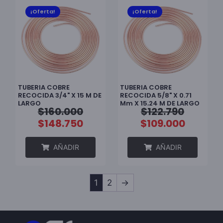
¡Oferta!
¡Oferta!
TUBERIA COBRE
TUBERIA COBRE
RECOCIDA 3/4" X 15 M DE
RECOCIDA 5/8" X 0.71
LARGO
Mm X 15,24 M DE LARGO
$
160.000
$
122.790
$
148.750
$
109.000
AÑADIR
AÑADIR
1
2
→