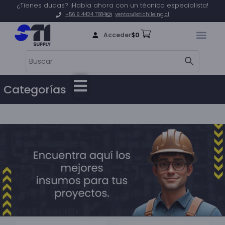
¿Tienes dudas? ¡Habla ahora con un técnico especialista!
+56 9 4424 7684
ventas@stichileing.cl
Acceder
$
0
Categorías