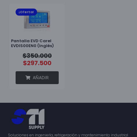
¡Oferta!
Pantalla EVD Carel
EVDIS00EN0 (inglés)
$
350.000
$
297.500
AÑADIR
Soluciones en ingeniería, refrigeración y mantenimiento industrial