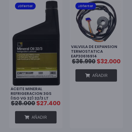
¡Oferta!
¡Oferta!
VALVULA DE EXPANSION
TERMOSTATICA
EAP30616914
$
36.990
$
32.000
AÑADIR
ACEITE MINERAL
REFRIGERACION 3GS
(ISO VG 32) 32/3 LT
$
28.000
$
27.400
ERRECOM
AÑADIR