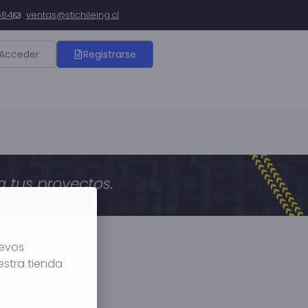
684
ventas@stichileing.cl
Acceder
Registrarse
uevos
estra tienda