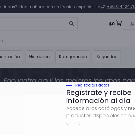
+56 9 4424 7
s dudas? ¡Habla ahora con un técnico especialista!
$
0
to
mentación
Hidráulica
Refrigeración
Seguridad
Registra tus datos
Regístrate y recibe
información al día
Accede a los catálogos y n
productos disponibles en nu
online.