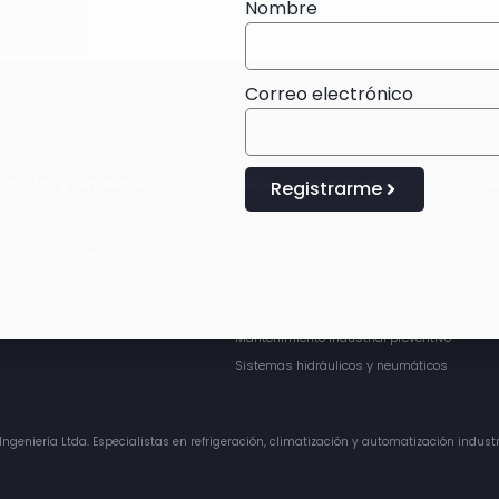
Nombre
Correo electrónico
oductos y repuestos
Servicios de ingeniería
E
Registrarme
esorios de refrigeración
Instalaciones eléctricas
¿
ramientas especializadas
Soluciones tecnológicas
C
umos industriales
Proyectos de Data Center
U
Climatización y refrigeración
Mantenimiento industrial preventivo
Sistemas hidráulicos y neumáticos
ngeniería Ltda. Especialistas en refrigeración, climatización y automatización industr