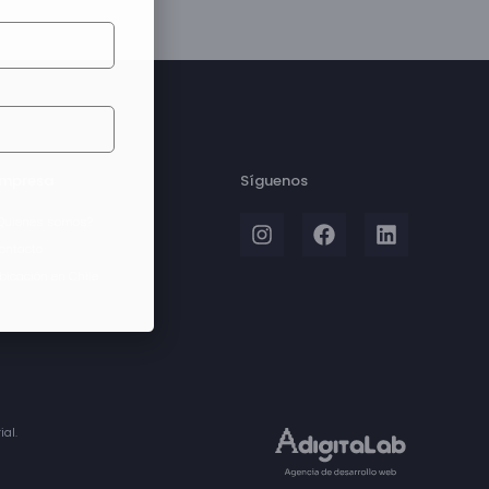
mpresa
Síguenos
Quienes somos?
ontacto
bicación en Chile
ial.