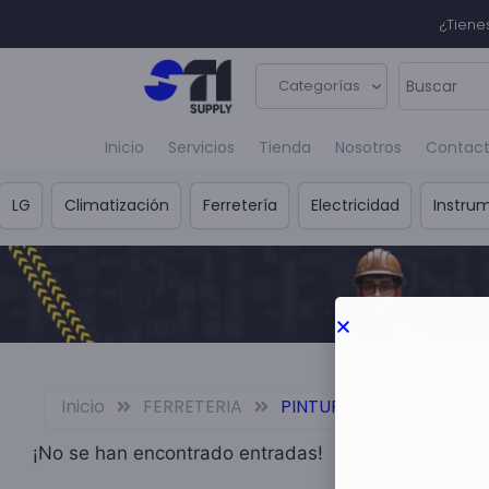
¿Tiene
Categorías
Inicio
Servicios
Tienda
Nosotros
Contac
LG
Climatización
Ferretería
Electricidad
Instru
Inicio
FERRETERIA
PINTURA
¡No se han encontrado entradas!