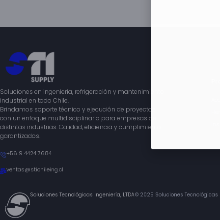
Pr
Soluciones en ingeniería, refrigeración y mantenimiento
Acc
industrial en todo Chile.
Brindamos soporte técnico y ejecución de proyectos
Her
con un enfoque multidisciplinario para empresas de
Ins
distintas industrias. Calidad, eficiencia y cumplimiento
garantizados.
+56 9 4424 7684
ventas@stichileing.cl
Soluciones Tecnológicas Ingeniería, LTDA
©️ 2025 Soluciones Tecnológicas I