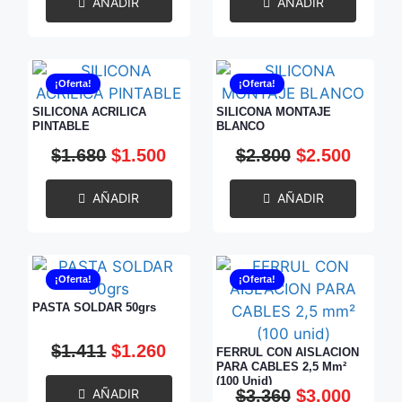
AÑADIR
AÑADIR
¡Oferta!
¡Oferta!
SILICONA ACRILICA
SILICONA MONTAJE
PINTABLE
BLANCO
$
1.680
$
1.500
$
2.800
$
2.500
AÑADIR
AÑADIR
¡Oferta!
¡Oferta!
PASTA SOLDAR 50grs
$
1.411
$
1.260
FERRUL CON AISLACION
PARA CABLES 2,5 Mm²
(100 Unid)
AÑADIR
$
3.360
$
3.000