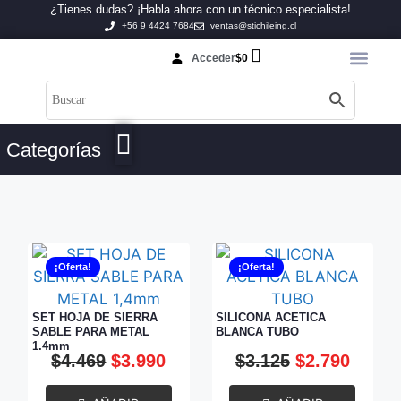
¿Tienes dudas? ¡Habla ahora con un técnico especialista!
+56 9 4424 7684
ventas@stichileing.cl
Acceder
$
0
Categorías
¡Oferta!
¡Oferta!
SET HOJA DE SIERRA
SILICONA ACETICA
SABLE PARA METAL
BLANCA TUBO
1,4mm
$
4.469
$
3.990
$
3.125
$
2.790