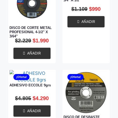
3/4" A 1/2"
$
1.109
$
990
AÑADIR
DISCO DE CORTE METAL
PROFESIONAL 4-1/2" X
3/64"
$
2.229
$
1.990
AÑADIR
¡Oferta!
¡Oferta!
ADHESIVO ECCOLE 9grs
$
4.805
$
4.290
AÑADIR
DISCO DE DESBASTE