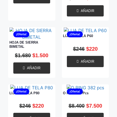
AÑADIR
¡Oferta!
¡Oferta!
LIJA DE TELA P60
HOJA DE SIERRA
BIMETAL
$
246
$
220
$
1.680
$
1.500
AÑADIR
AÑADIR
¡Oferta!
¡Oferta!
LIJA DE TELA P80
O RING 382 Pcs
$
246
$
220
$
8.400
$
7.500