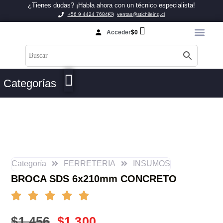
¿Tienes dudas? ¡Habla ahora con un técnico especialista!
+56 9 4424 7684
ventas@stichileing.cl
Acceder
$
0
Categorías
Categoría
FERRETERIA
INSUMOS
BROCA SDS 6x210mm CONCRETO
$
1.456
$
1.300