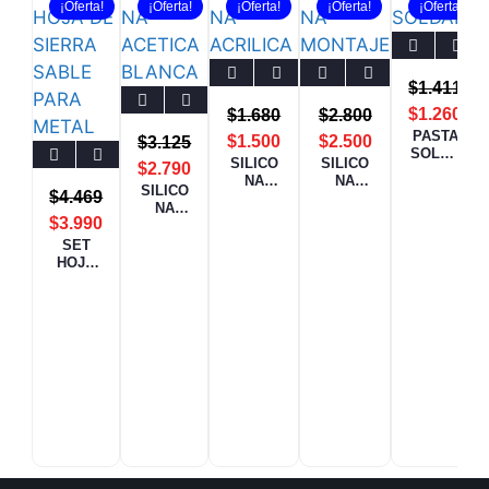
¡Oferta!
¡Oferta!
¡Oferta!
¡Oferta!
¡Oferta!
$
1.411
$
1.260
$
1.680
$
2.800
PASTA
$
1.500
$
2.500
$
3.125
SOLDA
SILICO
SILICO
$
2.790
R 50grs
NA
NA
SILICO
$
4.469
ACRILI
MONTA
NA
CA
JE
$
3.990
ACETIC
PINTAB
BLANC
A
SET
LE
O
BLANC
HOJA
A TUBO
DE
SIERRA
SABLE
PARA
METAL
1,4mm