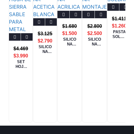
$
1.411
$
1.260
$
1.680
$
2.800
PASTA
$
1.500
$
2.500
$
3.125
SOLDA
SILICO
SILICO
$
2.790
R 50grs
NA
NA
SILICO
$
4.469
ACRILI
MONTA
NA
CA
JE
$
3.990
ACETIC
PINTAB
BLANC
A
SET
LE
O
BLANC
HOJA
A TUBO
DE
SIERRA
SABLE
PARA
METAL
1,4mm