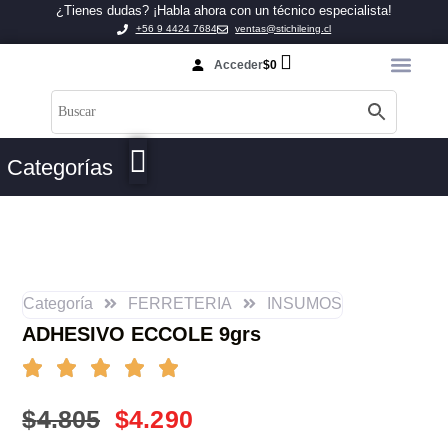
¿Tienes dudas? ¡Habla ahora con un técnico especialista!
+56 9 4424 7684
ventas@stichileing.cl
Acceder
$
0
Categorías
Categoría
FERRETERIA
INSUMOS
ADHESIVO ECCOLE 9grs
$
4.805
$
4.290