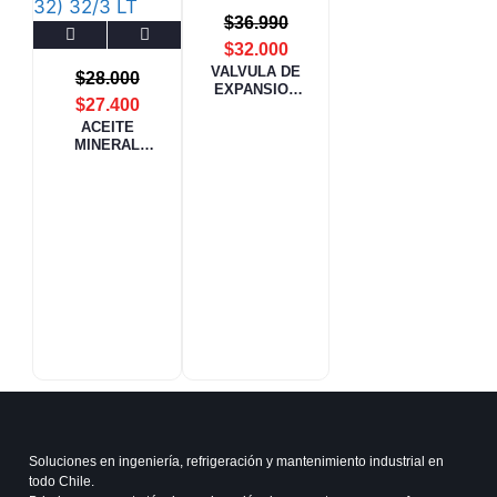
$
36.990
$
32.000
VALVULA DE
$
28.000
EXPANSION
$
27.400
TERMOSTATICA
EAP30616914
ACEITE
MINERAL
REFRIGERACIO
N 3GS (ISO VG
32) 32/3 LT
ERRECOM
Soluciones en ingeniería, refrigeración y mantenimiento industrial en
todo Chile.