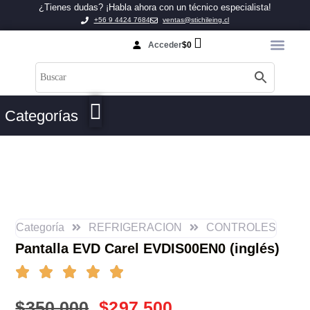
¿Tienes dudas? ¡Habla ahora con un técnico especialista!
+56 9 4424 7684
ventas@stichileing.cl
Acceder
$
0
Categorías
Categoría
REFRIGERACION
CONTROLES
Pantalla EVD Carel EVDIS00EN0 (inglés)
$
350.000
$
297.500