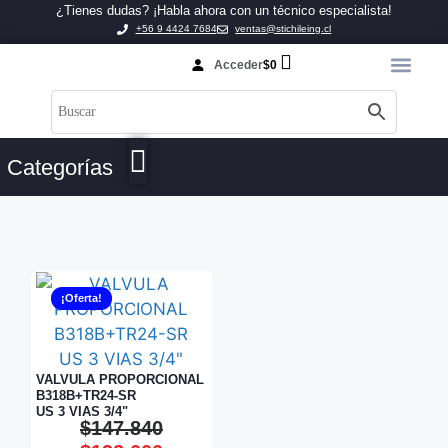
¿Tienes dudas? ¡Habla ahora con un técnico especialista!
+56 9 4424 7684
ventas@stichileing.cl
Acceder
$
0
Categorías
¡Oferta!
VALVULA PROPORCIONAL
B318B+TR24-SR
US 3 VIAS 3/4"
$
147.840