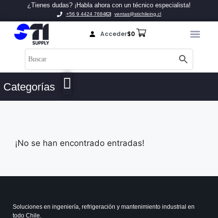
¿Tienes dudas? ¡Habla ahora con un técnico especialista!
+56 9 4424 7684
ventas@stichileing.cl
Acceder
$
0
Categorías
¡No se han encontrado entradas!
Soluciones en ingeniería, refrigeración y mantenimiento industrial en
todo Chile.