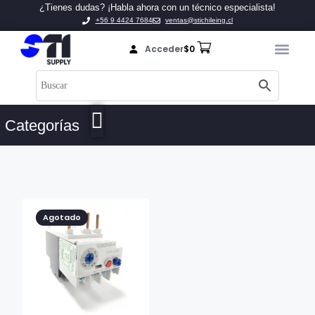
¿Tienes dudas? ¡Habla ahora con un técnico especialista!
+56 9 4424 7684
ventas@stichileing.cl
Acceder
$
0
Categorías
Agotado