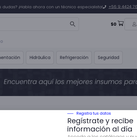
+56 9 4424 7
s dudas? ¡Habla ahora con un técnico especialista!
$
0
to
mentación
Hidráulica
Refrigeración
Seguridad
Registra tus datos
Regístrate y recibe
información al día
Accede a los catálogos y n