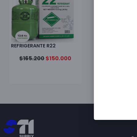
REFRIGERANTE R22
$
165.200
$
150.000