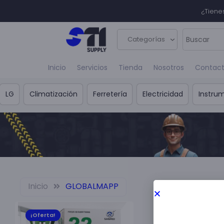
¿Tiene
Categorías
Inicio
Servicios
Tienda
Nosotros
Contac
LG
Climatización
Ferretería
Electricidad
Instru
Inicio
GLOBALMAPP
¡Oferta!