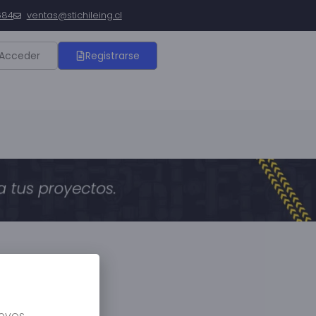
684
ventas@stichileing.cl
Acceder
Registrarse
uevos