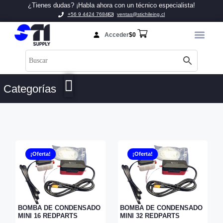
¿Tienes dudas? ¡Habla ahora con un técnico especialista!
+56 9 4424 7684
ventas@stichileing.cl
Acceder
$
0
Categorías
¡Oferta!
¡Oferta!
BOMBA DE CONDENSADO
BOMBA DE CONDENSADO
MINI 16 REDPARTS
MINI 32 REDPARTS