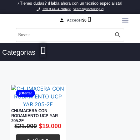
¿Tienes dudas? ¡Habla ahora con un técnico especialista!
+56 9 4424 7684
ventas@stichileing.cl
Acceder
$
0
Categorías
¡Oferta!
CHUMACERA CON
RODAMIENTO UCP YAR
205-2F
$
21.000
$
19.000