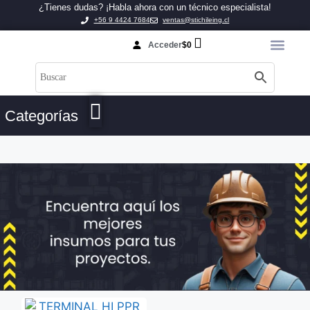
¿Tienes dudas? ¡Habla ahora con un técnico especialista!
+56 9 4424 7684
ventas@stichileing.cl
Acceder
$
0
Categorías