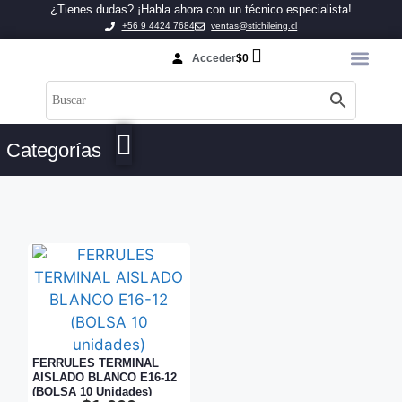
¿Tienes dudas? ¡Habla ahora con un técnico especialista!
+56 9 4424 7684
ventas@stichileing.cl
Acceder
$
0
Categorías
FERRULES TERMINAL
AISLADO BLANCO E16-12
(BOLSA 10 Unidades)