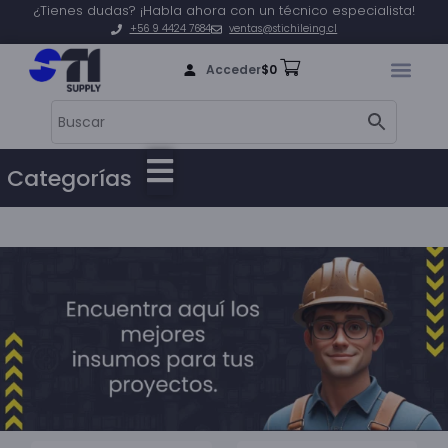
¿Tienes dudas? ¡Habla ahora con un técnico especialista!
+56 9 4424 7684
ventas@stichileing.cl
Acceder
$
0
Categorías