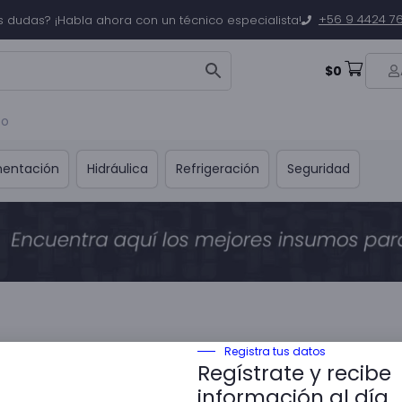
+56 9 4424 7
s dudas? ¡Habla ahora con un técnico especialista!
$
0
to
mentación
Hidráulica
Refrigeración
Seguridad
Registra tus datos
Regístrate y recibe
información al día