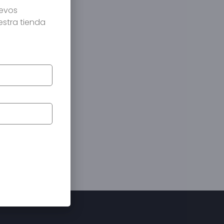
uevos
estra tienda