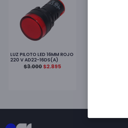
LUZ PILOTO LED 16MM ROJO
220 V AD22-16DS(A)
$
3.000
$
2.895