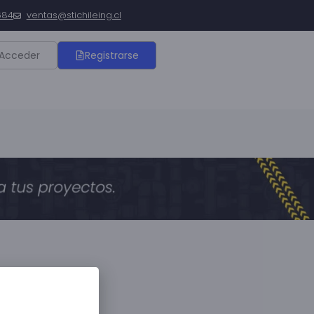
684
ventas@stichileing.cl
Acceder
Registrarse