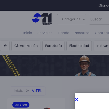
¿Tiene
Categorías
Inicio
Servicios
Tienda
Nosotros
Contac
LG
Climatización
Ferretería
Electricidad
Instru
Inicio
VITEL
¡Oferta!