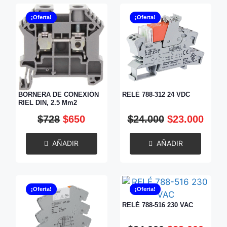
¡Oferta!
¡Oferta!
BORNERA DE CONEXIÓN
RELÉ 788-312 24 VDC
RIEL DIN, 2.5 Mm2
$
728
$
650
$
24.000
$
23.000
AÑADIR
AÑADIR
¡Oferta!
¡Oferta!
RELÉ 788-516 230 VAC