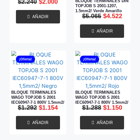
$
2.240
$
2.000
BLOQUE TERMINALES DIN
TOPJOB S 2001-1207,
1,5mm2/ Verde Amarillo
$
5.065
$
4.522
AÑADIR
AÑADIR
¡Oferta!
¡Oferta!
BLOQUE TERMINALES
BLOQUE TERMINALES
WAGO TOPJOB S 2001
WAGO TOPJOB S 2001
IEC60947-7-1 800V 1,5mm2/
IEC60947-7-1 800V 1,5mm2/
$
1.292
$
1.154
$
1.288
$
1.150
Negro
Rojo
AÑADIR
AÑADIR