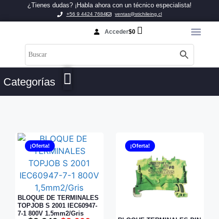
¿Tienes dudas? ¡Habla ahora con un técnico especialista!
+56 9 4424 7684
ventas@stichileing.cl
Acceder
$
0
Categorías
¡Oferta!
¡Oferta!
BLOQUE DE TERMINALES
TOPJOB S 2001 IEC60947-
7-1 800V 1,5mm2/Gris