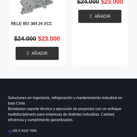
$
24.000
$
23.000
AÑADIR
RELÉ 857-304 24 VCC
$
24.000
$
23.000
AÑADIR
Soluciones en ingeniería, refrigeración y mantenimiento industrial en
todo Chile.
Brindamos soporte técnico y ejecución de proyectos con un enfoque
multidisciplinario para empresas de distintas industrias. Calidad,
eficiencia y cumplimiento garantizados.
+56 9 4424 7684