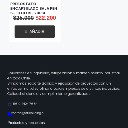
PRESOSTATO
ENCAPSULADO BAJA PEN
5+-3 CLOSE 20PSI
$
25.000
$
22.200
TOL:+-5PSI
AÑADIR
Soluciones en ingeniería, refrigeración y mantenimiento industrial
en todo Chile.
Brindamos soporte técnico y ejecución de proyectos con un
enfoque multidisciplinario para empresas de distintas industrias.
Calidad, eficiencia y cumplimiento garantizados.
+56 9 4424 7684
ventas@stichileing.cl
Productos y repuestos