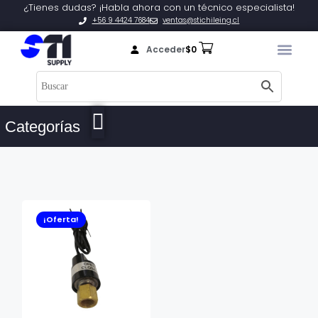
¿Tienes dudas? ¡Habla ahora con un técnico especialista!
+56 9 4424 7684
ventas@stichileing.cl
Acceder
$
0
Categorías
¡Oferta!