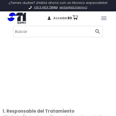
¿Tienes dudas? ¡Habla ahora con un técnico especialista!
+56 9 4424 7684
ventas@stichileing.cl
Acceder
$
0
1. Responsable del Tratamiento