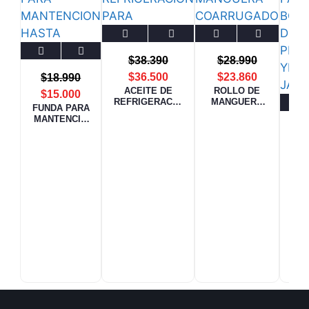
$
38.390
$
28.990
$
36.500
$
23.860
$
18.990
ACEITE DE
ROLLO DE
$
15.000
REFRIGERACIO
MANGUERA
FUNDA PARA
N PARA
COARRUGAD
MANTENCIO
COMPRESORES
O 50 Mtrs
$
24
N HASTA
18.000 BTU
$
22
AC
P
BO
VA
PR
YE
JA
94