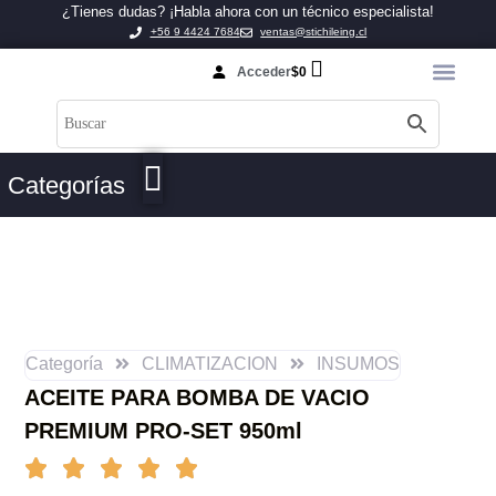
¿Tienes dudas? ¡Habla ahora con un técnico especialista!
+56 9 4424 7684
ventas@stichileing.cl
Acceder
$
0
Categorías
Categoría
CLIMATIZACION
INSUMOS
ACEITE PARA BOMBA DE VACIO
PREMIUM PRO-SET 950ml