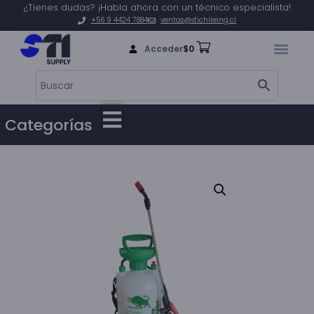
¿Tienes dudas? ¡Habla ahora con un técnico especialista!
+56 9 4424 7684
ventas@stichileing.cl
Acceder
$
0
Categorías