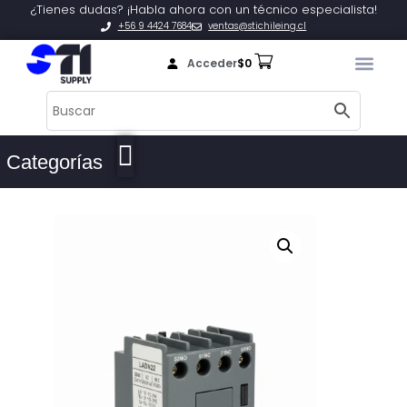
¿Tienes dudas? ¡Habla ahora con un técnico especialista!
+56 9 4424 7684
ventas@stichileing.cl
Acceder
$
0
Categorías