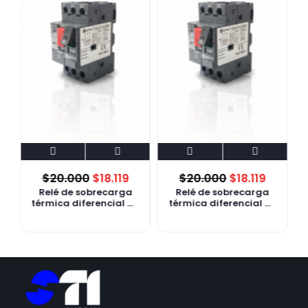
e
$
20.000
$
18.119
$
20.000
$
18.119
Relé de sobrecarga
Relé de sobrecarga
térmica diferencial de
térmica diferencial de
3 polos 2.5-4 A
3 polos 16-24 A