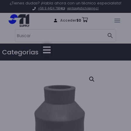
¿Tienes dudas? ¡Habla ahora con un técnico especialista!
+56 9 4424 7684
ventas@stichileing.cl
Acceder
$
0
Categorías