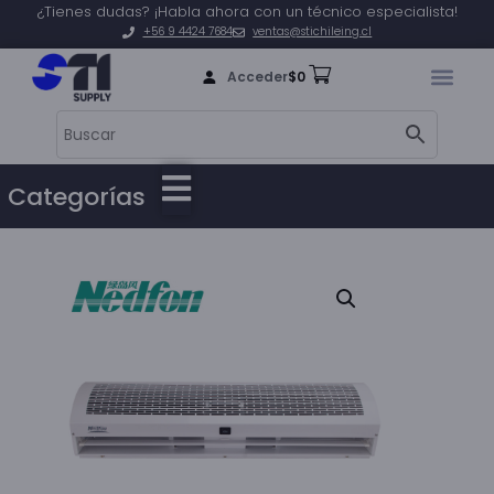
¿Tienes dudas? ¡Habla ahora con un técnico especialista!
+56 9 4424 7684
ventas@stichileing.cl
Acceder
$
0
Categorías