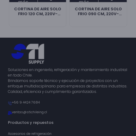
más
más
O
CORTINA DE AIRE SOLO
CORTINA DE AIRE SOLO
FRIO 120 CM, 220V-
FRIO 090 CM, 220V-
CLARK
CLARK
Soluciones en ingeniería, refrigeración y mantenimiento industrial
en todo Chile.
Brindamos soporte técnico y ejecución de proyectos con un
enfoque multidisciplinario para empresas de distintas industrias.
Calidad, eficiencia y cumplimiento garantizados.
+56 9 4424 7684
ventas@stichileing.cl
Productos y repuestos
Accesorios de refrigeración