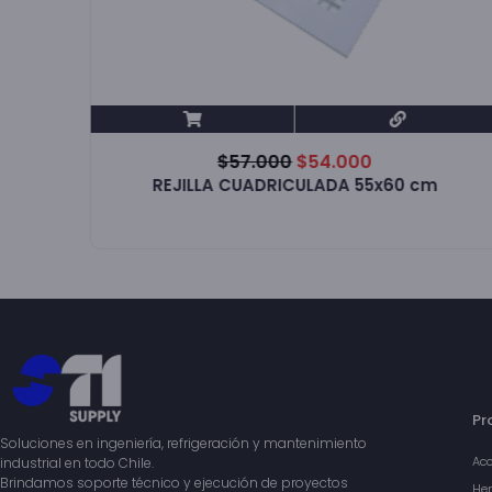
$
57.000
$
54.000
ta
REJILLA CUADRICULADA 55x60 cm
Pr
Soluciones en ingeniería, refrigeración y mantenimiento
Acc
industrial en todo Chile.
Brindamos soporte técnico y ejecución de proyectos
Her