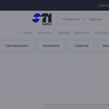
¿Tiene
Categorías
Inicio
Servicios
Tienda
Nosotros
Contac
Climatización
Ferretería
Tuberías
Ele