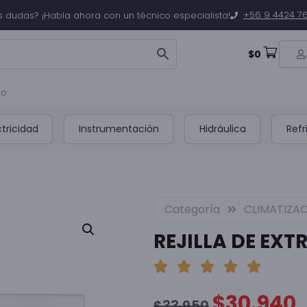
+56 9 4424 7
s dudas? ¡Habla ahora con un técnico especialista!
$
0
to
ctricidad
Instrumentación
Hidráulica
Refr
Categoría
CLIMATIZA
REJILLA DE EXT
$
30.940
$
33.950