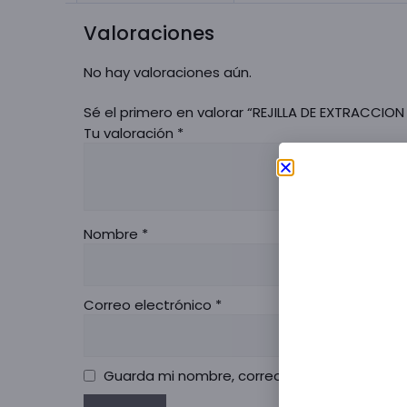
Valoraciones
No hay valoraciones aún.
Sé el primero en valorar “REJILLA DE EXTRACCION
Tu valoración
*
Nombre
*
Correo electrónico
*
Guarda mi nombre, correo electrónico y we