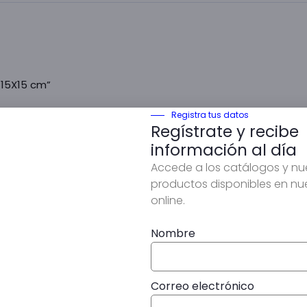
 15X15 cm”
Registra tus datos
Regístrate y recibe
información al día
Accede a los catálogos y n
productos disponibles en nu
online.
Nombre
b en este navegador para la próxima vez que comente.
Correo electrónico