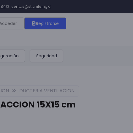
684
ventas@stichileing.cl
Acceder
Registrarse
igeración
Seguridad
CION
DUCTERIA VENTILACION
RACCION 15X15 cm