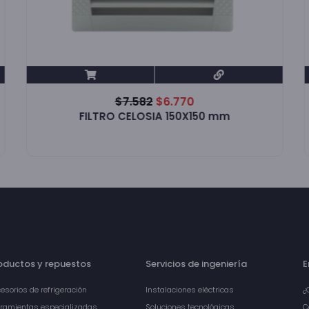
$
7.582
$
6.770
FILTRO CELOSIA 150X150 mm
oductos y repuestos
Servicios de ingeniería
E
esorios de refrigeración
Instalaciones eléctricas
¿
ramientas especializadas
Soluciones tecnológicas
C