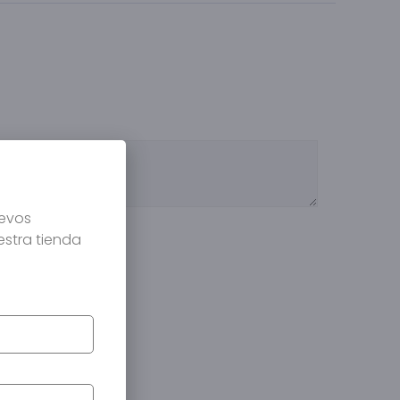
uevos
estra tienda