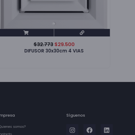
REJ
$
32.773
$
29.500
DIFUSOR 30x30cm 4 VIAS
mpresa
Síguenos
Quienes somos?
ontacto