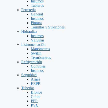
Insumos
Tableros
Ferretería
General
Insumos
Pintura
Tornillos y Sujeciones
Hidráulica
Insumos
Válvulas
Instrumentación
Manómetros
Switch
Termómetros
Refrigeración
Controles
Insumos
Seguridad
Arnés
EEPP
Tuberías
Bronce
Cobre
PPR
PVC