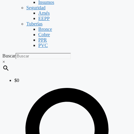
Insumos
Seguridad
Arnés
EEPP
Tuberías
Bronce
Cobre
PPR
PVC
Buscar
×
$
0