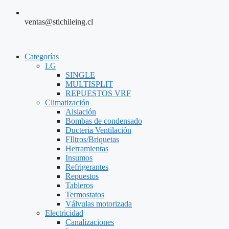
ventas@stichileing.cl
Categorías
LG
SINGLE
MULTISPLIT
REPUESTOS VRF
Climatización
Aislación
Bombas de condensado
Ducteria Ventilación
FIltros/Briquetas
Herramientas
Insumos
Refrigerantes
Repuestos
Tableros
Termostatos
Válvulas motorizada
Electricidad
Canalizaciones