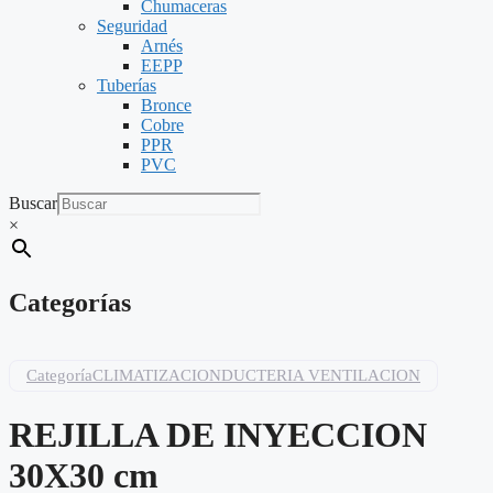
Chumaceras
Seguridad
Arnés
EEPP
Tuberías
Bronce
Cobre
PPR
PVC
Buscar
×
Categorías
Categoría
CLIMATIZACION
DUCTERIA VENTILACION
REJILLA DE INYECCION
30X30 cm