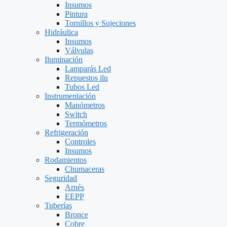
Insumos
Pintura
Tornillos y Sujeciones
Hidráulica
Insumos
Válvulas
Iluminación
Lamparás Led
Repuestos ilu
Tubos Led
Instrumentación
Manómetros
Switch
Termómetros
Refrigeración
Controles
Insumos
Rodamientos
Chumaceras
Seguridad
Arnés
EEPP
Tuberías
Bronce
Cobre