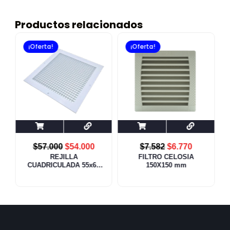
Productos relacionados
¡Oferta!
¡Oferta!
$
57.000
$
54.000
$
7.582
$
6.770
REJILLA
FILTRO CELOSIA
CUADRICULADA 55x60
150X150 mm
cm