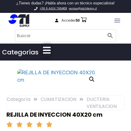
¿Tienes dudas? ¡Habla ahora con un técnico especialista!
+56 9 4424 7684
ventas@stichileing.cl
Acceder
$
0
Categorías
Categoría
CLIMATIZACION
DUCTERIA
VENTILACION
REJILLA DE INYECCION 40X20 cm