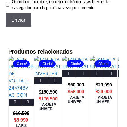
Guarda mi nombre, correo electrónico y web en este
navegador para la próxima vez que comente.
Productos relacionados
¡Oferta!
¡Oferta!
¡Oferta!
¡Oferta!
¡
$
60.000
$
29.990
$
58.000
$
24.000
$
190.500
TARJETA
TARJETA
C
$
176.500
UNIVERS
UNIVERS
O
TARJETA
AL QD-
AL
UNIVERSA
U12A
QD.U03C+
$
10.500
L
INVERTER
$
9.990
QD82+
LAPIZ