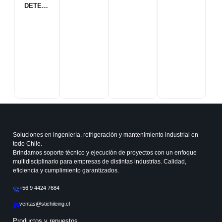
DETECT
OR DE
VOLTAJE
24V/48V
AC CON
LINTERN
A
Soluciones en ingeniería, refrigeración y mantenimiento industrial en
todo Chile.
Brindamos soporte técnico y ejecución de proyectos con un enfoque
multidisciplinario para empresas de distintas industrias. Calidad,
eficiencia y cumplimiento garantizados.
+56 9 4424 7684
ventas@stichileing.cl
Productos y repuestos