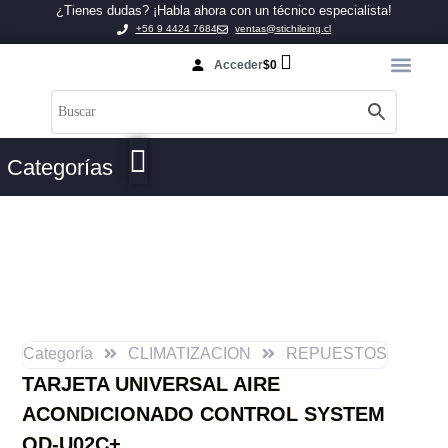
¿Tienes dudas? ¡Habla ahora con un técnico especialista!
+56 9 4424 7684
ventas@stichileing.cl
Acceder
$
0
Categorías
Categoría
CLIMATIZACION
REPUESTOS
TARJETA UNIVERSAL AIRE
ACONDICIONADO CONTROL SYSTEM
QD-U02C+