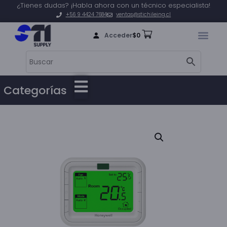
¿Tienes dudas? ¡Habla ahora con un técnico especialista!
+56 9 4424 7684
ventas@stichileing.cl
Acceder
$
0
Categorías