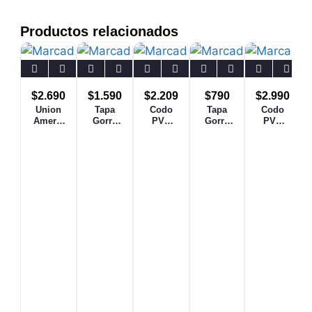
Productos relacionados
$
2.690
$
1.590
$
2.209
$
790
$
2.990
Union
Tapa
Codo
Tapa
Codo
Americ
Gorro
PVC
Gorro
PVC
ana
PVC
Presion
PVC
Sanitari
Presion
Sanitari
25 mm
Sanitar
o 110
PVC 40
o 110
x 90
io 40
mm x
mm
mm
Grados
mm
90
Grados