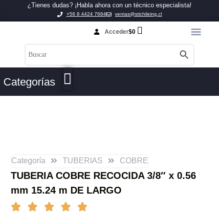
¿Tienes dudas? ¡Habla ahora con un técnico especialista!
+56 9 4424 7684
ventas@stichileing.cl
Acceder
$
0
Categorías
Categoría
TUBERIAS
COBRE
TUBERIA COBRE RECOCIDA 3/8″ x 0.56
mm 15.24 m DE LARGO