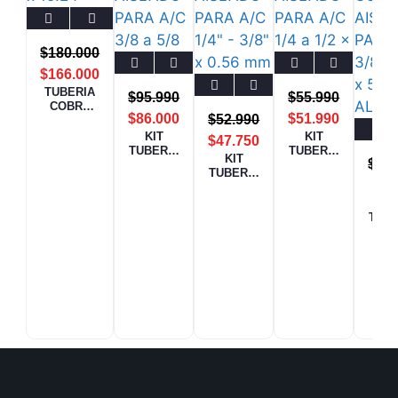
$
180.000
$
166.000
TUBERIA
$
95.990
$
55.990
COBRE
$
86.000
$
51.990
$
52.990
7/8 x 15.24
mtrs x 0,5
KIT
KIT
$
47.750
TUBERIA
TUBERIA
KIT
$
10
AISLADO
AISLADO
TUBERIA
PARA
PARA
$
96
AISLADO
A/C 3/8 a
A/C 1/4 a
PARA
K
5/8 x
1/2 x
A/C 1/4" -
TUBE
5Mtrs
5Mtrs
3/8" x
C
0.56 mm
AISL
x 5
N P
metros
A/C 3
5/8"
met
AL
PRE