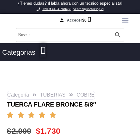
¿Tienes dudas? ¡Habla ahora con un técnico especialista!
+56 9 4424 7684
ventas@stichileing.cl
Acceder
$
0
Categorías
Categoría
TUBERIAS
COBRE
TUERCA FLARE BRONCE 5/8″
$
2.000
$
1.730