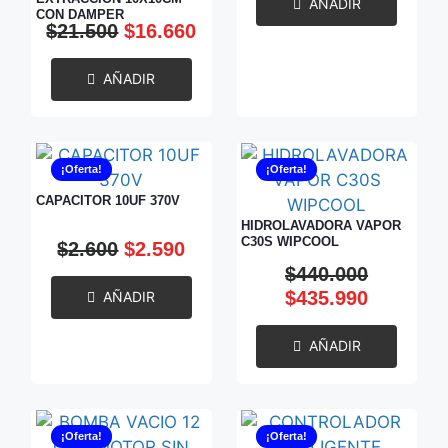
AÑADIR
CON DAMPER
$
21.500
$
16.660
AÑADIR
¡Oferta!
¡Oferta!
CAPACITOR 10UF 370V
HIDROLAVADORA VAPOR
C30S WIPCOOL
$
2.600
$
2.590
$
440.000
$
435.990
AÑADIR
AÑADIR
¡Oferta!
¡Oferta!