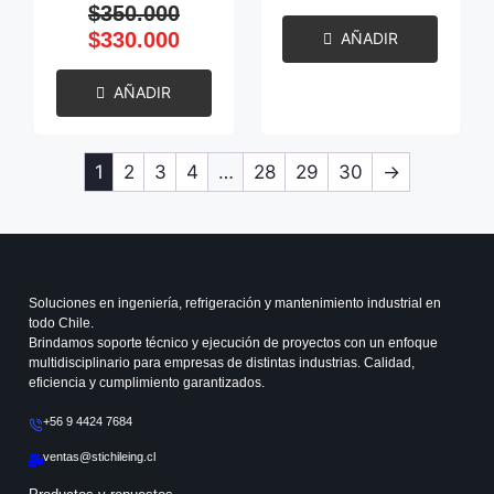
$
350.000
$
330.000
AÑADIR
AÑADIR
1
2
3
4
…
28
29
30
→
Soluciones en ingeniería, refrigeración y mantenimiento industrial en
todo Chile.
Brindamos soporte técnico y ejecución de proyectos con un enfoque
multidisciplinario para empresas de distintas industrias. Calidad,
eficiencia y cumplimiento garantizados.
+56 9 4424 7684
ventas@stichileing.cl