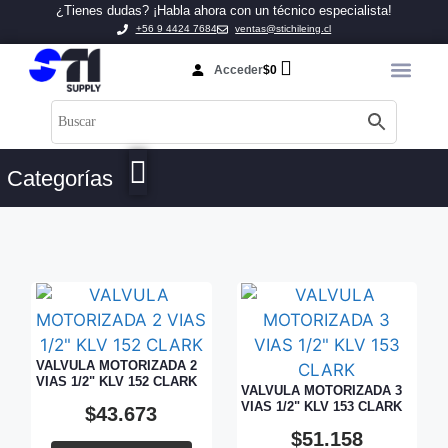
¿Tienes dudas? ¡Habla ahora con un técnico especialista!
+56 9 4424 7684
ventas@stichileing.cl
Acceder
$
0
Categorías
VALVULA MOTORIZADA 2
VIAS 1/2" KLV 152 CLARK
VALVULA MOTORIZADA 3
VIAS 1/2" KLV 153 CLARK
$
43.673
$
51.158