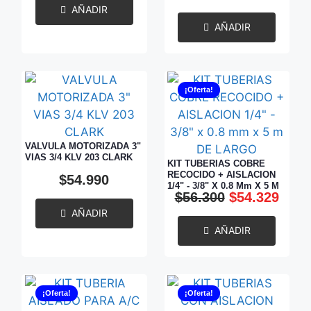
AÑADIR
AÑADIR
¡Oferta!
VALVULA MOTORIZADA 3"
VIAS 3/4 KLV 203 CLARK
KIT TUBERIAS COBRE
RECOCIDO + AISLACION
$
54.990
1/4" - 3/8" X 0.8 Mm X 5 M
$
56.300
$
54.329
DE LARGO
AÑADIR
AÑADIR
¡Oferta!
¡Oferta!