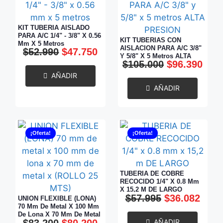
KIT TUBERIA AISLADO
PARA A/C 1/4" - 3/8" X 0.56
KIT TUBERIAS CON
Mm X 5 Metros
AISLACION PARA A/C 3/8"
$
52.990
$
47.750
Y 5/8" X 5 Metros ALTA
$
105.000
$
96.390
PRESION
AÑADIR
AÑADIR
¡Oferta!
¡Oferta!
TUBERIA DE COBRE
RECOCIDO 1/4" X 0.8 Mm
X 15,2 M DE LARGO
$
57.995
$
36.082
UNION FLEXIBLE (LONA)
70 Mm De Metal X 100 Mm
De Lona X 70 Mm De Metal
$
83.200
$
80.200
AÑADIR
X (ROLLO 25 MTS)