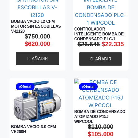
BOMBA VACIO 12 CFM
MOTOR SIN ESCOBILLAS
CONTROLADOR
V-I2120
INTELIGENTE BOMBA DE
$
750.000
CONDENSADO PLC-1
$
620.000
$
26.645
$
22.335
WIPCOOL
AÑADIR
AÑADIR
¡Oferta!
¡Oferta!
BOMBA DE CONDENSADO
ATOMIZADO P15J
WIPCOOL
$
110.000
BOMBA VACIO 6.0 CFM
VE260N
$
105.000