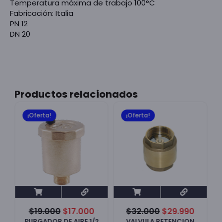
Temperatura máxima de trabajo 100°C
Fabricación: Italia
PN 12
DN 20
Productos relacionados
¡Oferta!
¡Oferta!
$
19.000
$
17.000
$
32.000
$
29.990
PURGADOR DE AIRE 1/2
VALVULA RETENCION