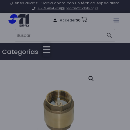
¿Tienes dudas? ¡Habla ahora con un técnico especialista!
+56 9 4424 7684
ventas@stichileing.cl
Acceder
$
0
Categorías