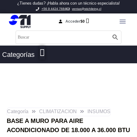
¿Tienes dudas? ¡Habla ahora con un técnico especialista!
+56 9 4424 7684
ventas@stichileing.cl
Acceder
$
0
Categorías
Categoría
CLIMATIZACION
INSUMOS
BASE A MURO PARA AIRE
ACONDICIONADO DE 18.000 A 36.000 BTU