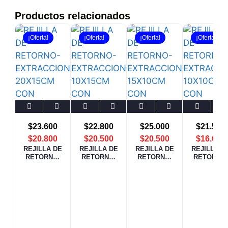
Productos relacionados
¡Oferta!
¡Oferta!
¡Oferta!
¡Oferta!
$
23.600
$
22.800
$
25.000
$
21.500
$
20.800
$
20.500
$
20.500
$
16.660
REJILLA DE
REJILLA DE
REJILLA DE
REJILLA D
RETORNO-
RETORNO-
RETORNO-
RETORNO
EXTRACCIO
EXTRACCIO
EXTRACCIO
EXTRACCI
N 20X15CM
N 10X15CM
N 15X10CM
N 10X10C
CON
CON
CON
CON
DAMPER
DAMPER
DAMPER
DAMPER