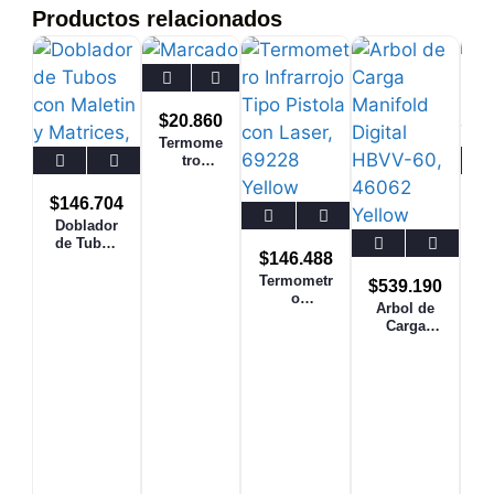
Productos relacionados
$
20.860
Termome
tro
Digital
de
$
146.704
$
Pinche,
Doblador
V
TMDP
de Tubos
o
CPS
$
146.488
con
Maletin y
Termometr
$
539.190
Matrices,
o
Arbol de
CT-999
Infrarrojo
Carga
Tipo
Manifold
Pistola
Digital
con Laser,
HBVV-60,
69228
46062
Yellow
Yellow
Jacket
Jacket