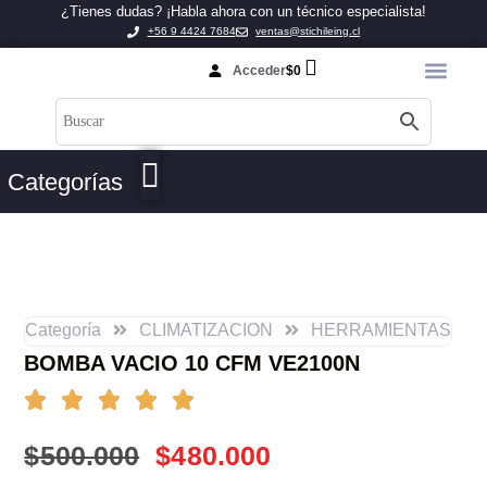
¿Tienes dudas? ¡Habla ahora con un técnico especialista!
+56 9 4424 7684
ventas@stichileing.cl
Acceder
$
0
Categorías
Categoría
CLIMATIZACION
HERRAMIENTAS
BOMBA VACIO 10 CFM VE2100N
$
500.000
$
480.000