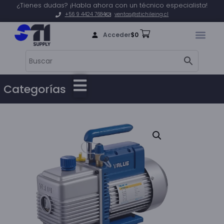
¿Tienes dudas? ¡Habla ahora con un técnico especialista!
+56 9 4424 7684
ventas@stichileing.cl
Acceder
$
0
Categorías