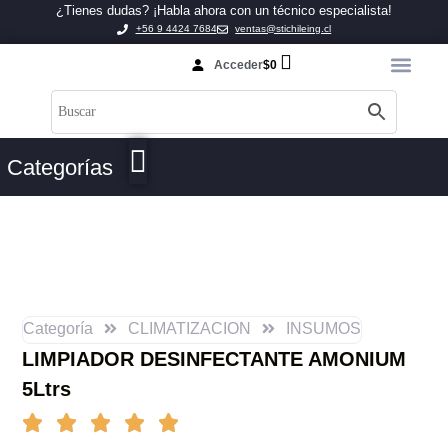
¿Tienes dudas? ¡Habla ahora con un técnico especialista!
+56 9 4424 7684
ventas@stichileing.cl
Acceder
$
0
Categorías
Categoría
CLIMATIZACION
INSUMOS
LIMPIADOR DESINFECTANTE AMONIUM
5Ltrs