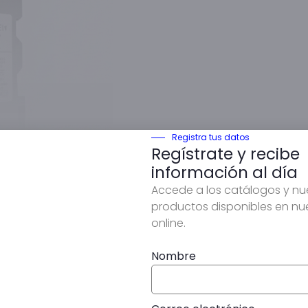
Registra tus datos
Regístrate y recibe
información al día
Accede a los catálogos y n
productos disponibles en nu
online.
Nombre
totérmico(GV2-ME06)