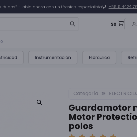
+56 9 4424 7
s dudas? ¡Habla ahora con un técnico especialista!
$
0
to
ctricidad
Instrumentación
Hidráulica
Refr
Categoría
ELECTRICI
Guardamotor 
Motor Protectio
polos