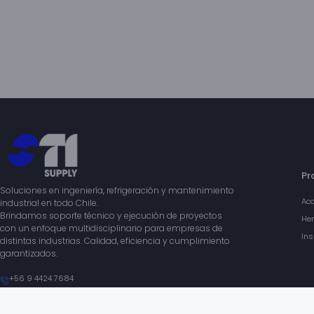
Pr
Soluciones en ingeniería, refrigeración y mantenimiento
Acc
industrial en todo Chile.
Brindamos soporte técnico y ejecución de proyectos
Her
con un enfoque multidisciplinario para empresas de
Ins
distintas industrias. Calidad, eficiencia y cumplimiento
garantizados.
+56 9 4424 7684
ventas@stichileing.cl