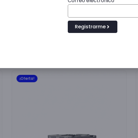
Correo electrónico
ipolar), diseñado para proteger y controlar motores trifásico
o de corriente térmica se puede ajustar manualmente entre
Registrarme
¡Oferta!