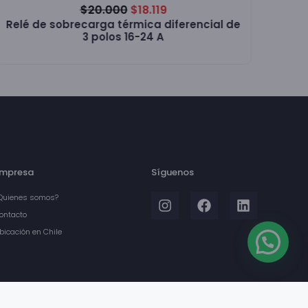
$
20.000
$
18.119
Relé de sobrecarga térmica diferencial de
3 polos 16-24 A
mpresa
Síguenos
Quienes somos?
ontacto
bicación en Chile