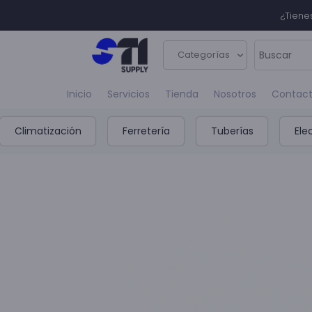
¿Tiene
Categorías
Inicio
Servicios
Tienda
Nosotros
Contac
Climatización
Ferretería
Tuberías
Ele