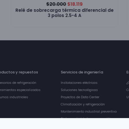
$
20.000
$
18.119
Relé de sobrecarga térmica diferencial de
3 polos 2.5-4 A
oductos y repuestos
Servicios de ingeniería
E
esorios de refrigeración
Instalaciones eléctricas
¿
ramientas especializadas
Soluciones tecnológicas
C
umos industriales
Proyectos de Data Center
U
Climatización y refrigeración
Mantenimiento industrial preventivo
Sistemas hidráulicos y neumáticos