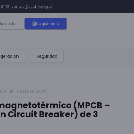
684
ventas@stichileing.cl
Acceder
Registrarse
igeración
Seguridad
DAD
PROTECCION
magnetotérmico (MPCB –
n Circuit Breaker) de 3