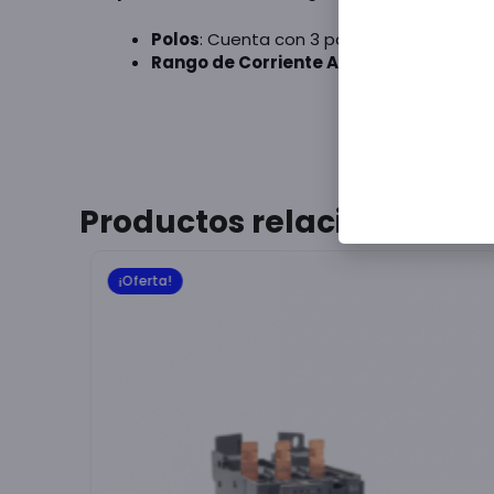
Polos
: Cuenta con 3 polos principales (tr
Rango de Corriente Ajustable
: El rang
Productos relacionados
¡Oferta!