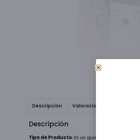
Descripción
Valoraciones (0)
Descripción
Tipo de Producto
: Es un guardamotor magne