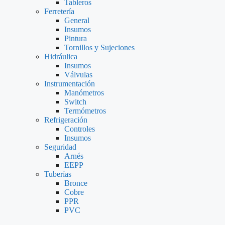
Tableros
Ferretería
General
Insumos
Pintura
Tornillos y Sujeciones
Hidráulica
Insumos
Válvulas
Instrumentación
Manómetros
Switch
Termómetros
Refrigeración
Controles
Insumos
Seguridad
Arnés
EEPP
Tuberías
Bronce
Cobre
PPR
PVC