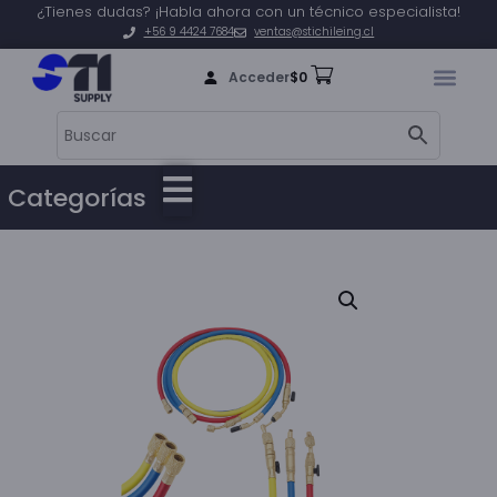
¿Tienes dudas? ¡Habla ahora con un técnico especialista!
+56 9 4424 7684
ventas@stichileing.cl
Acceder
$
0
Categorías