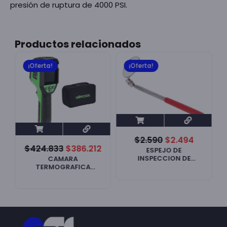
presión de ruptura de 4000 PSI.
Productos relacionados
¡Oferta!
¡Oferta!
$
2.590
$
2.494
$
424.833
$
386.212
ESPEJO DE
INSPECCION DE
CAMARA
SOLDADURA CT-80
TERMOGRAFICA
ATC550 WIPCOOL
S