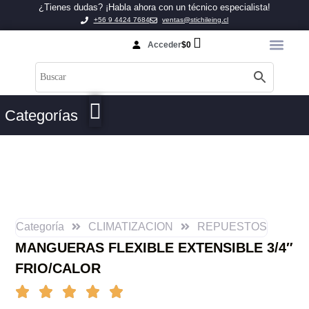
¿Tienes dudas? ¡Habla ahora con un técnico especialista!
+56 9 4424 7684
ventas@stichileing.cl
Acceder
$
0
Categorías
Categoría
CLIMATIZACION
REPUESTOS
MANGUERAS FLEXIBLE EXTENSIBLE 3/4″
FRIO/CALOR