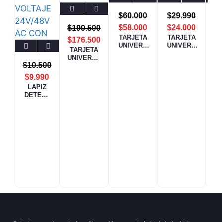
$
60.000
$
29.990
$
58.000
$
24.000
$
190.500
TARJETA
TARJETA
C
$
176.500
UNIVERS
UNIVERS
O
TARJETA
AL QD-
AL
UNIVERSA
U12A
QD.U03C+
$
10.500
L
INVERTER
$
9.990
QD82+
LAPIZ
DETECT
OR DE
VOLTAJE
24V/48V
AC CON
LINTERN
A