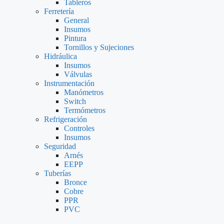
Tableros
Ferretería
General
Insumos
Pintura
Tornillos y Sujeciones
Hidráulica
Insumos
Válvulas
Instrumentación
Manómetros
Switch
Termómetros
Refrigeración
Controles
Insumos
Seguridad
Arnés
EEPP
Tuberías
Bronce
Cobre
PPR
PVC