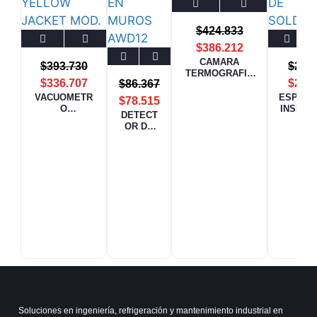
$
424.833
$
386.212
CAMARA
$
393.730
$
2.5
TERMOGRAFIC
$
336.707
$
2.4
$
86.367
A ATC550
WIPCOOL
VACUOMETR
ESPEJO
$
78.515
O
INSPEC
DETECT
INALAMBRIC
N DE
OR DE
O YELLOW
SOLDA
METALE
JACKET MOD.
A CT-
S EN
67066
MUROS
AWD12
WIPCOO
L
Soluciones en ingeniería, refrigeración y mantenimiento industrial en