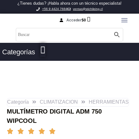
¿Tienes dudas? ¡Habla ahora con un técnico especialista!
+56 9 4424 7684
ventas@stichileing.cl
Acceder
$
0
Categorías
Categoría
CLIMATIZACION
HERRAMIENTAS
MULTÍMETRO DIGITAL ADM 750
WIPCOOL