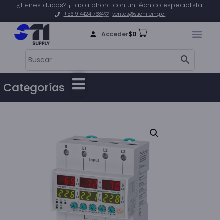
¿Tienes dudas? ¡Habla ahora con un técnico especialista!
+56 9 4424 7684
ventas@stichileing.cl
Acceder
$
0
Categorías