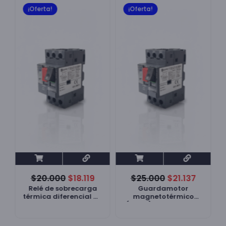
¡Oferta!
¡Oferta!
$
20.000
$
18.119
$
25.000
$
21.137
Relé de sobrecarga
Guardamotor
e
térmica diferencial de
magnetotérmico
3 polos 16-24 A
(MPCB) de 3 polos 13-
18 A