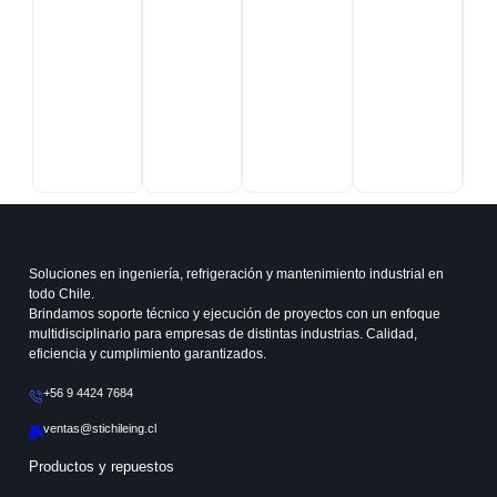
Manifold
Pistola
Digital
con Laser,
HBVV-60,
69228
46062
Yellow
Yellow
Jacket
Jacket
Soluciones en ingeniería, refrigeración y mantenimiento industrial en
todo Chile.
Brindamos soporte técnico y ejecución de proyectos con un enfoque
multidisciplinario para empresas de distintas industrias. Calidad,
eficiencia y cumplimiento garantizados.
+56 9 4424 7684
ventas@stichileing.cl
Productos y repuestos