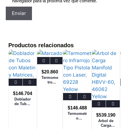
navegador para la próxima vez que comente.
Productos relacionados
$
20.860
Termome
tro
Digital
de
$
146.704
$
Pinche,
Doblador
V
TMDP
de Tubos
o
CPS
$
146.488
con
Maletin y
Termometr
$
539.190
Matrices,
o
Arbol de
CT-999
Infrarrojo
Carga
Tipo