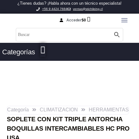
¿Tienes dudas? ¡Habla ahora con un técnico especialista!
+56 9 4424 7684
ventas@stichileing.cl
Acceder
$
0
Categorías
Categoría
CLIMATIZACION
HERRAMIENTAS
SOPLETE CON KIT TRIPLE ANTORCHA
BOQUILLAS INTERCAMBIABLES HC PRO
USA