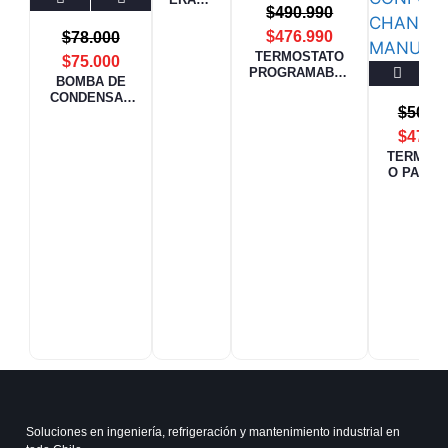
$
490.990
RA DE
REFRI
$
476.990
$
78.000
GERAN
TERMOSTATO
$
75.000
TE
PROGRAMABLE
3/4HP
BOMBA DE
VISIONPRO8000
VRR12
CONDENSAD
L
$
50.00
O MAXI P32
WIPCOOL
$
47.60
TERMOS
O PARA 
COIL F
CONFOR
CHANG
MANUAL,
TUBO
Soluciones en ingeniería, refrigeración y mantenimiento industrial en