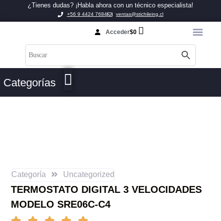
¿Tienes dudas? ¡Habla ahora con un técnico especialista!
+56 9 4424 7684
ventas@stichileing.cl
Acceder
$
0
Categorías
Categoría
Uncategorized
TERMOSTATO DIGITAL 3 VELOCIDADES
MODELO SRE06C-C4