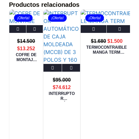
Productos relacionados
¡Oferta!
¡Oferta!
¡Oferta!
$
14.500
$
1.680
$
1.500
TERMOCONTRAIBLE
$
13.252
MANGA TERM
COFRE DE
12/6mm NEGRO
MONTAJE
SUPERFICI
AL
$
95.000
$
74.612
INTERRUPTO
R
AUTOMÁTICO
DE CAJA
MOLDEADA
(MCCB) DE 3
POLOS Y 160
AMPERIOS