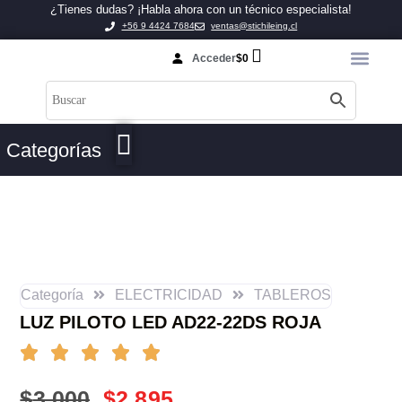
¿Tienes dudas? ¡Habla ahora con un técnico especialista!
+56 9 4424 7684
ventas@stichileing.cl
Acceder
$
0
Categorías
Categoría
ELECTRICIDAD
TABLEROS
LUZ PILOTO LED AD22-22DS ROJA
$
3.000
$
2.895